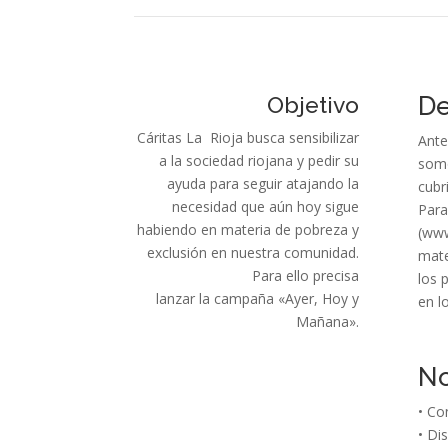
Objetivo
De
Cáritas La Rioja busca sensibilizar
Ante
a la sociedad riojana y pedir su
somo
ayuda para seguir atajando la
cubr
necesidad que aún hoy sigue
Para
habiendo en materia de pobreza y
(www
exclusión en nuestra comunidad.
mate
Para ello precisa
los 
lanzar la campaña «Ayer, Hoy y
en l
Mañana».
No
• Co
• Di